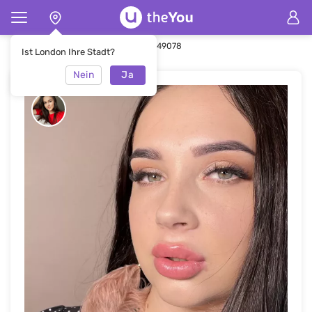
Hauptseite
Make-up
Make-up #49078
Ist London Ihre Stadt?
Nein
Ja