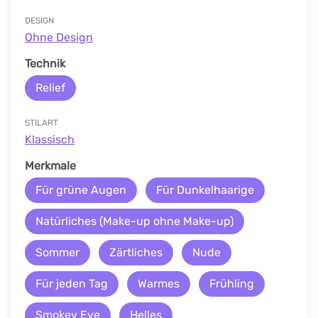
DESIGN
Ohne Design
Technik
Relief
STILART
Klassisch
Merkmale
Für grüne Augen
Für Dunkelhaarige
Natürliches (Make-up ohne Make-up)
Sommer
Zärtliches
Nude
Für jeden Tag
Warmes
Frühling
Smokey Eye
Helles