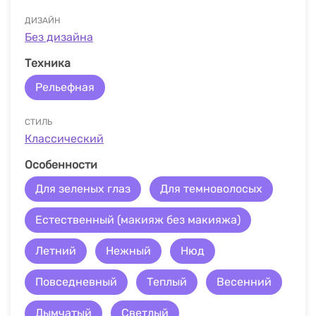
ДИЗАЙН
Без дизайна
Техника
Рельефная
СТИЛЬ
Классический
Особенности
Для зеленых глаз
Для темноволосых
Естественный (макияж без макияжа)
Летний
Нежный
Нюд
Повседневный
Теплый
Весенний
Дымчатый
Светлый