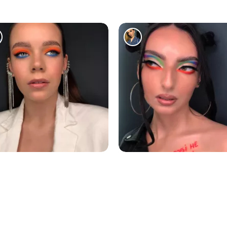
1344
993