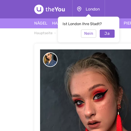
London
NÄGEL
HAARE
GESICHT
TÄTOWIERUNG
PIE
Ist London Ihre Stadt?
Nein
Ja
Hauptseite
Make-up
Make-up #47795