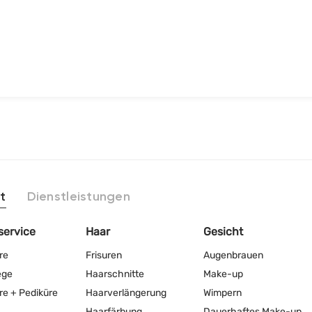
t
Dienstleistungen
service
Haar
Gesicht
re
Frisuren
Augenbrauen
ege
Haarschnitte
Make-up
re + Pediküre
Haarverlängerung
Wimpern
Haarfärbung
Dauerhaftes Make-up