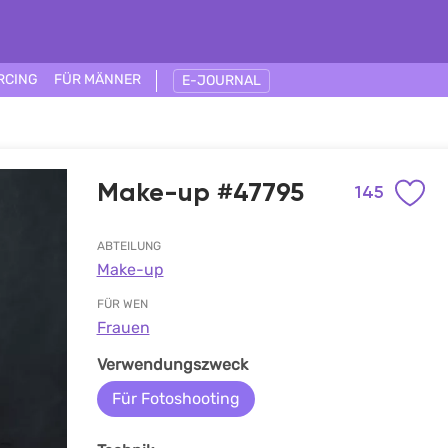
RCING
FÜR MÄNNER
E-JOURNAL
Make-up #47795
145
ABTEILUNG
Make-up
FÜR WEN
Frauen
Verwendungszweck
Für Fotoshooting