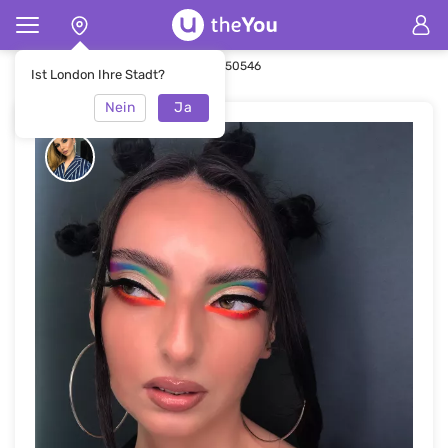
Hauptseite
Make-up
Make-up #50546
Ist London Ihre Stadt?
Nein
Ja