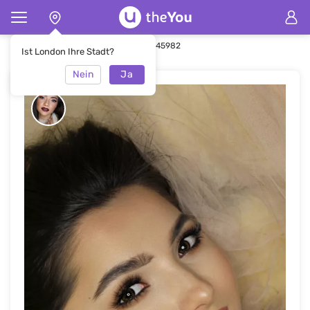
Hauptseite
Make-up
Make-up #45982
Ist London Ihre Stadt?
Nein
Ja