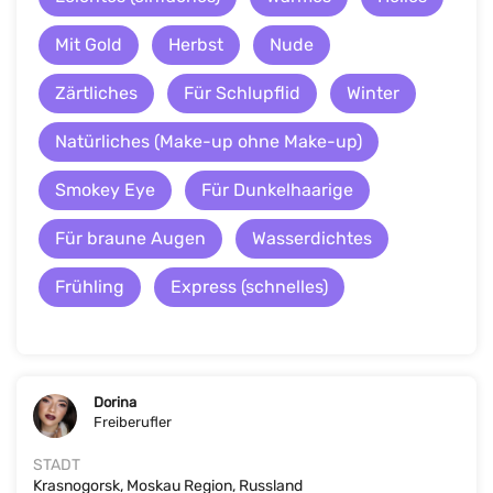
Mit Gold
Herbst
Nude
Zärtliches
Für Schlupflid
Winter
Natürliches (Make-up ohne Make-up)
Smokey Eye
Für Dunkelhaarige
Für braune Augen
Wasserdichtes
Frühling
Express (schnelles)
Dorina
Freiberufler
STADT
Krasnogorsk, Moskau Region, Russland