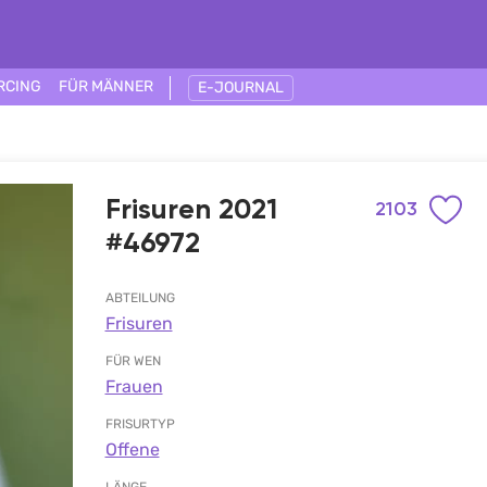
RCING
FÜR MÄNNER
E-JOURNAL
Frisuren 2021
2103
#46972
ABTEILUNG
Frisuren
FÜR WEN
Frauen
FRISURTYP
Offene