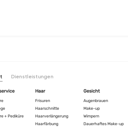
t
Dienstleistungen
service
Haar
Gesicht
re
Frisuren
Augenbrauen
ege
Haarschnitte
Make-up
re + Pediküre
Haarverlängerung
Wimpern
Haarfärbung
Dauerhaftes Make-up