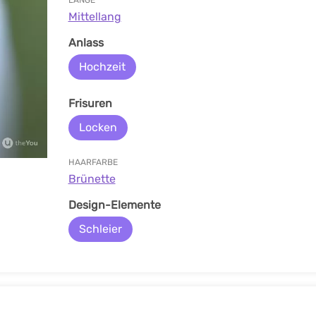
LÄNGE
Mittellang
Anlass
Hochzeit
Frisuren
Locken
HAARFARBE
Brünette
Design-Elemente
Schleier