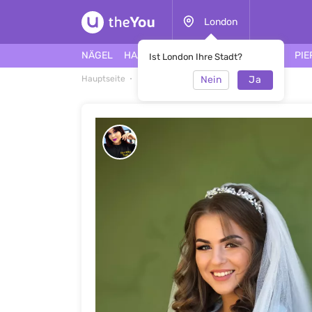
London
NÄGEL
HAARE
GESICHT
TÄTOWIERUNG
PIE
Ist London Ihre Stadt?
Nein
Ja
Hauptseite
Frisuren
Frisuren 2021 #46972