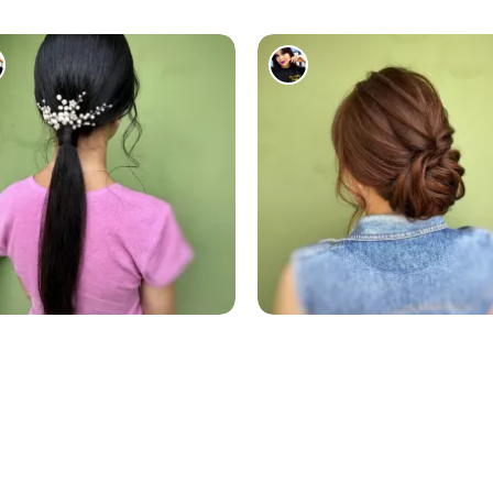
1384
1586