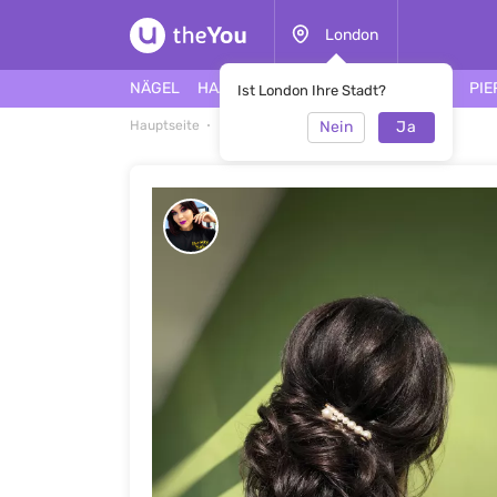
London
NÄGEL
HAARE
GESICHT
TÄTOWIERUNG
PIE
Ist London Ihre Stadt?
Nein
Ja
Hauptseite
Frisuren
Frisuren 2021 #46978