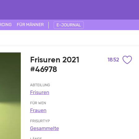
RCING
FÜR MÄNNER
E-JOURNAL
Frisuren 2021
1852
#46978
ABTEILUNG
Frisuren
FÜR WEN
Frauen
FRISURTYP
Gesammelte