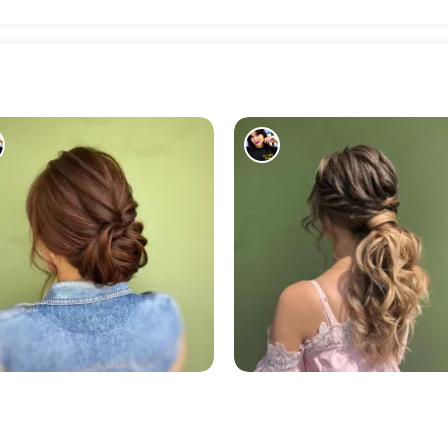
1586
2368