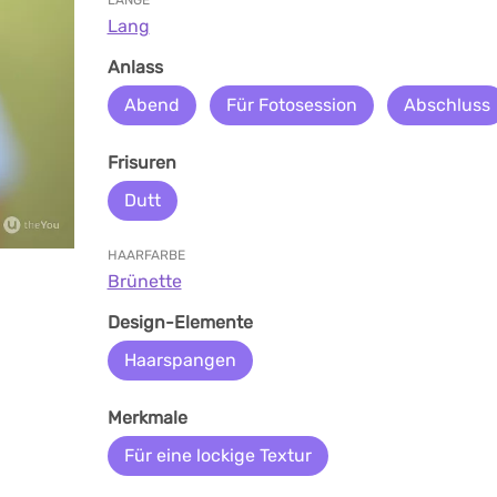
LÄNGE
Lang
Anlass
Abend
Für Fotosession
Abschluss
Frisuren
Dutt
HAARFARBE
Brünette
Design-Elemente
Haarspangen
Merkmale
Für eine lockige Textur