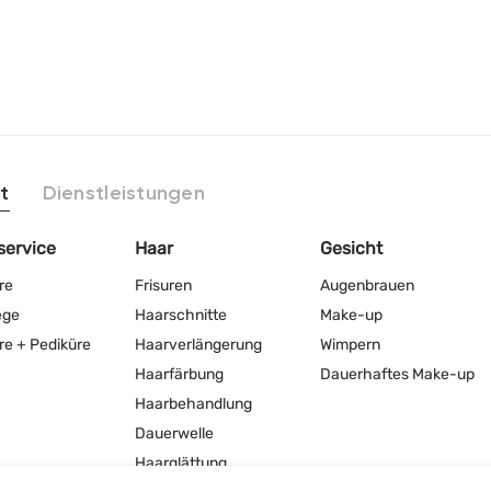
t
Dienstleistungen
service
Haar
Gesicht
re
Frisuren
Augenbrauen
ege
Haarschnitte
Make-up
re + Pediküre
Haarverlängerung
Wimpern
Haarfärbung
Dauerhaftes Make-up
Haarbehandlung
Dauerwelle
Haarglättung