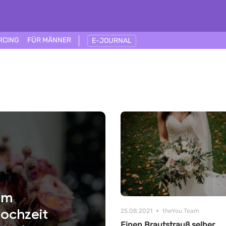
RCING
FÜR MÄNNER
E-JOURNAL
em
25.08.2021
theYou Team
ochzeit
Einen Brautstrauß selber