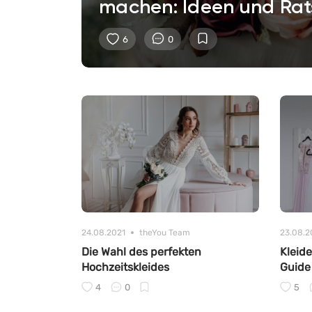
machen: Ideen und Ra
6
0
24.08.2021
theYou Team
23.08.2
Die Wahl des perfekten
Kleide
Hochzeitskleides
Guide
4
0
5