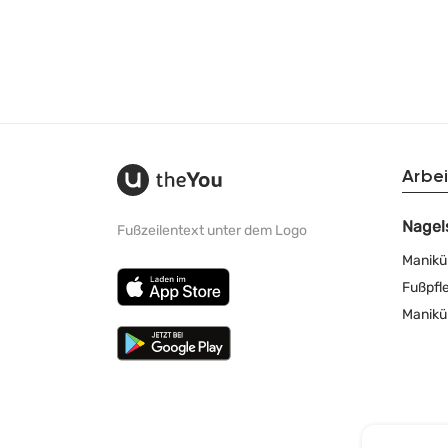
Arbei
Nagel
Fußzeilentext unter dem Logo
Manikü
Fußpfl
Manikü