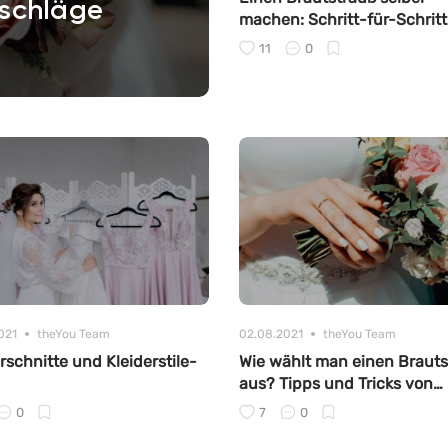
tschläge
machen: Schritt-für-Schritt
Anleitung
11
0
021
theYou Team
02.08.2021
theYou Team
rschnitte und Kleiderstile-
Wie wählt man einen Brauts
aus? Tipps und Tricks von
Floristen
0
7
0