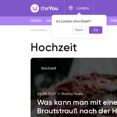
London
NÄGEL
HAARE
GESICHT
TÄTOWIERUNG
PIE
Ist London Ihre Stadt?
Nein
Ja
Hauptseite
E-Journal
Hochzeit
Hochzeit
Hochzeit
26.08.2021
theYou Team
Was kann man mit ein
Brautstrauß nach der H