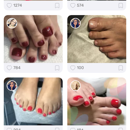
1274
574
784
100