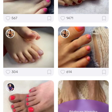
567
1471
304
614
Pédicure blanche