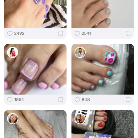
2492
2541
1854
848