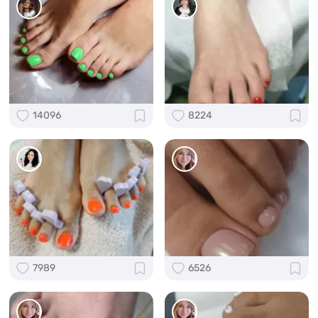
14096
8224
7989
6526