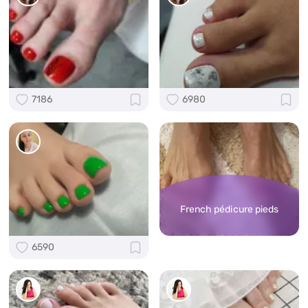
7186
6980
French pédicure pieds
6590