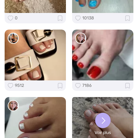
0
10138
9512
7186
Voir plus