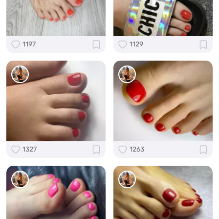
1197
1129
1327
1263