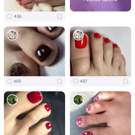
436
655
457