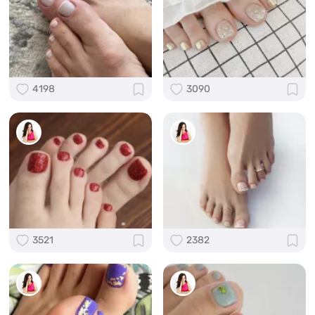
4198
3090
3521
2382