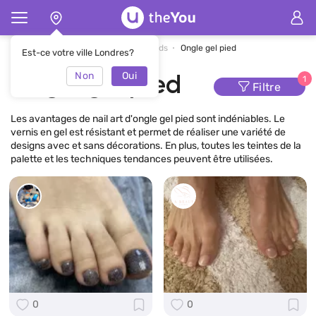
Page d'accueil
Nail art pour les pieds
Ongle gel pied
Est-ce votre ville Londres?
Non
Oui
Ongle gel pied
1
Filtre
Les avantages de nail art d'ongle gel pied sont indéniables. Le
vernis en gel est résistant et permet de réaliser une variété de
designs avec et sans décorations. En plus, toutes les teintes de la
palette et les techniques tendances peuvent être utilisées.
0
0