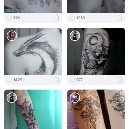
926
1230
1429
977