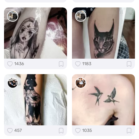
1436
1183
457
1035