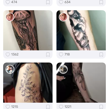
474
634
1362
718
1215
1221