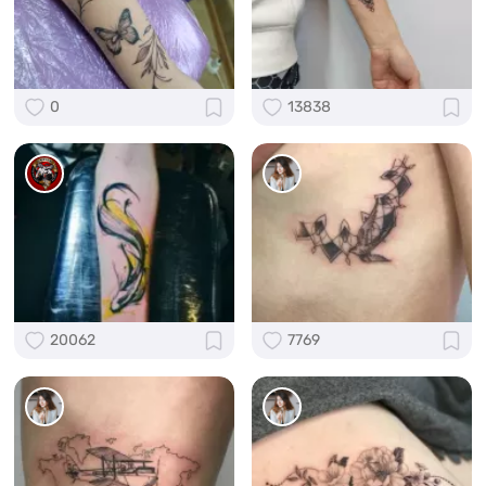
0
13838
20062
7769