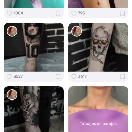
1084
795
3527
3617
Tatuajes de parejas