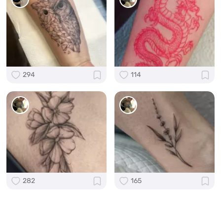
294
114
282
165