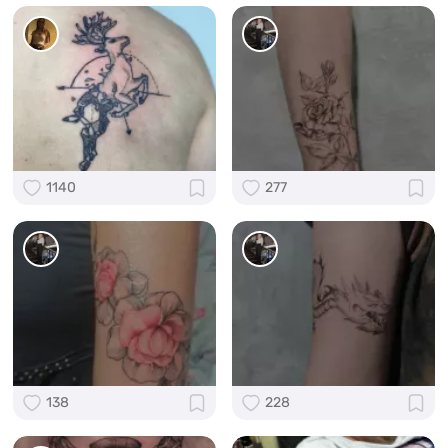
1140
277
138
228