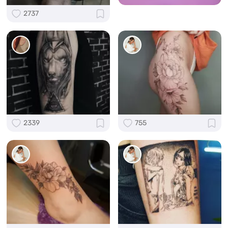
2737
2339
755