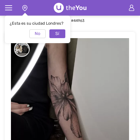
Página de inicio
Tatuaje
Tatuaje #44963
¿Esta es su ciudad Londres?
No
Sí