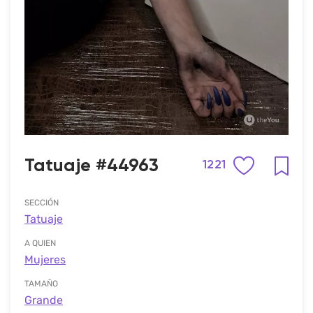
Tatuaje #44963
1221
SECCIÓN
Tatuaje
A QUIEN
Mujeres
TAMAÑO
Grande