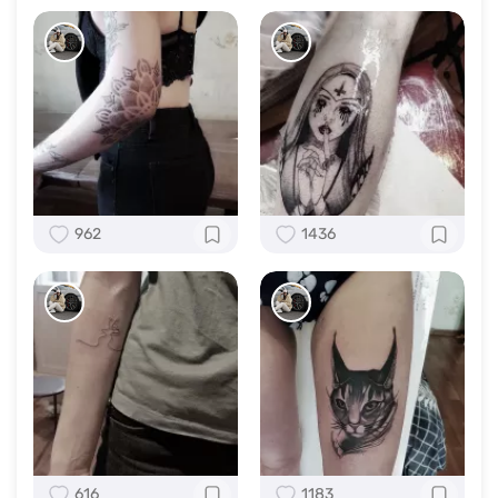
962
1436
616
1183