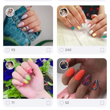
92
240
71
52