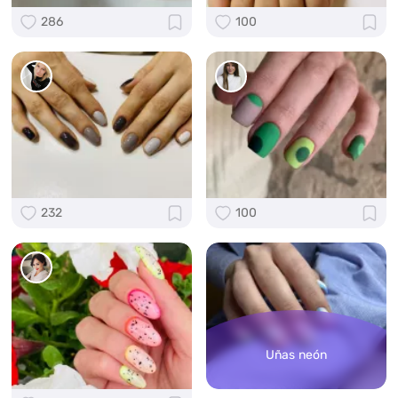
286
100
232
100
Uñas neón