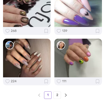
268
139
224
111
1
2