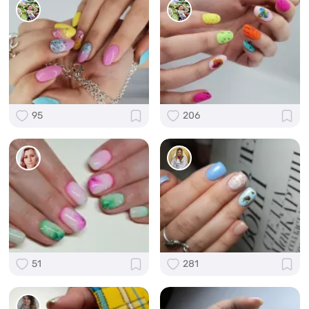
95
206
51
281