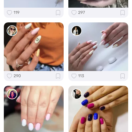
119
297
290
113