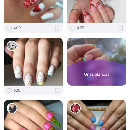
409
435
Uñas blancas
628