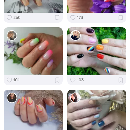
260
173
101
103