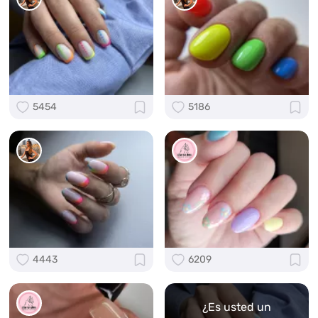
5454
5186
4443
6209
¿Es usted un