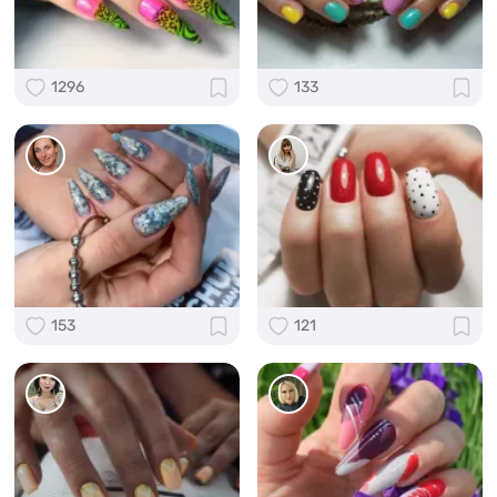
1296
133
153
121