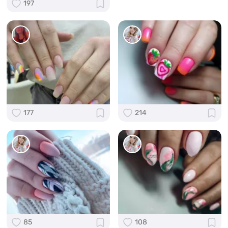
197
177
214
85
108