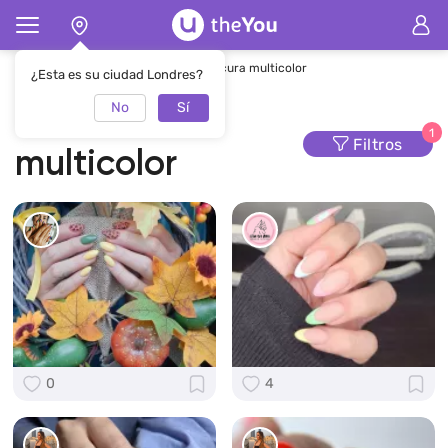
Página de inicio
Manicura
Manicura multicolor
¿Esta es su ciudad Londres?
No
Sí
Manicura
1
Filtros
multicolor
0
4