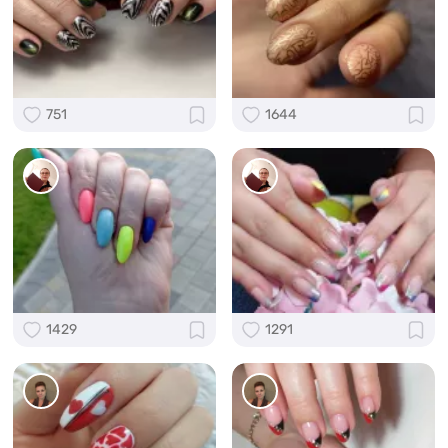
751
1644
1429
1291