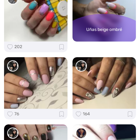
Uñas beige ombré
202
76
164