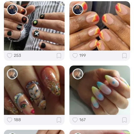
253
199
188
167