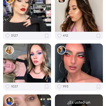
3127
412
1037
993
¿Es usted un