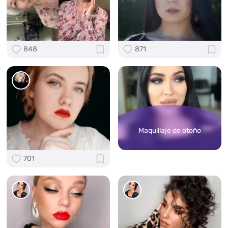
848
871
Maquillaje de otoño
701