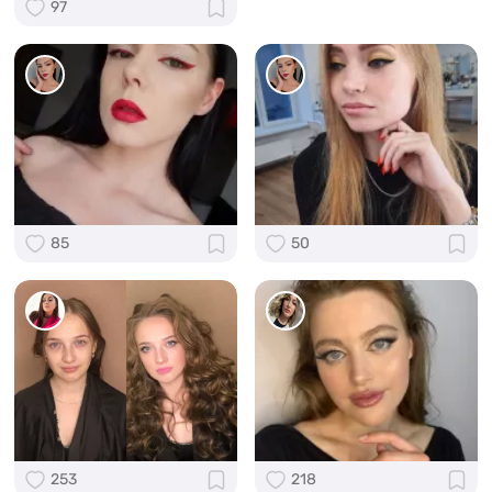
97
85
50
253
218