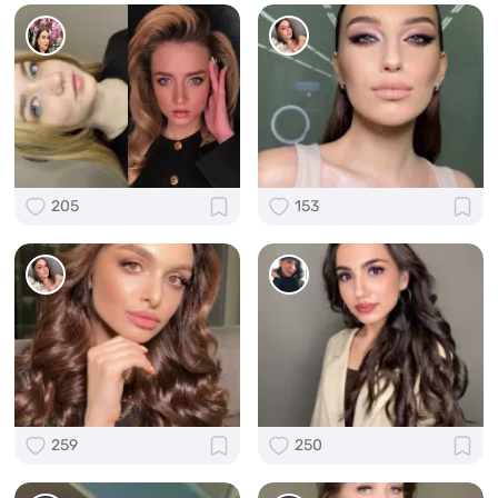
205
153
259
250