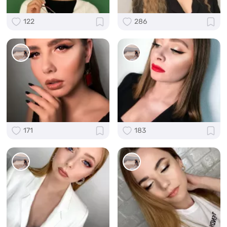
122
286
171
183