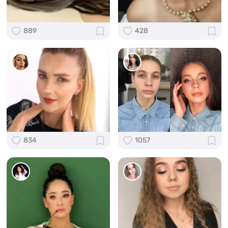
889
428
834
1057