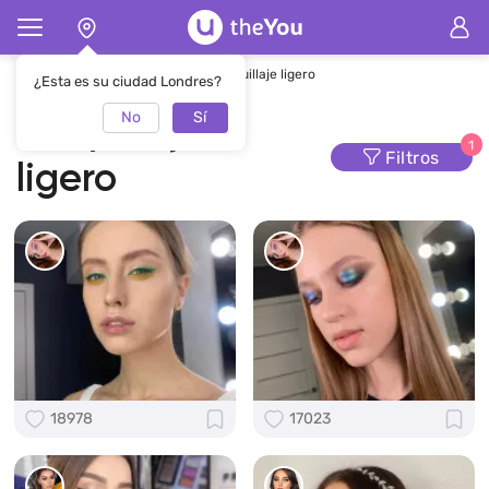
Página de inicio
Maquillaje
Maquillaje ligero
¿Esta es su ciudad Londres?
No
Sí
Maquillaje
1
Filtros
ligero
18978
17023