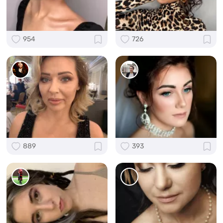
954
726
889
393