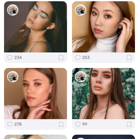
234
253
278
99