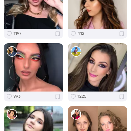
1197
412
993
1225