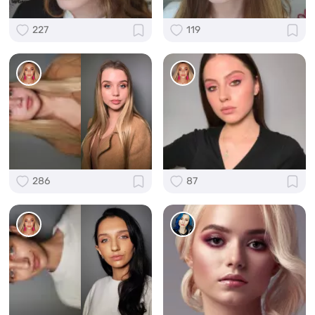
227
119
286
87