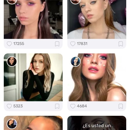
17255
17831
5323
4684
¿Es usted un