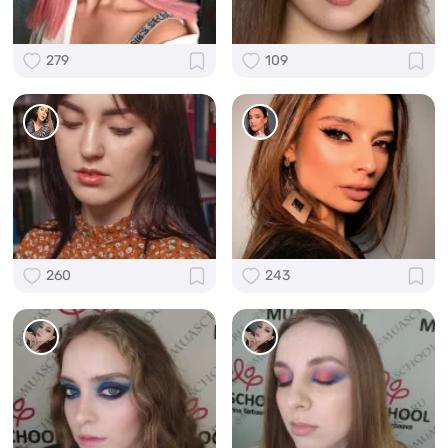
279
109
260
243