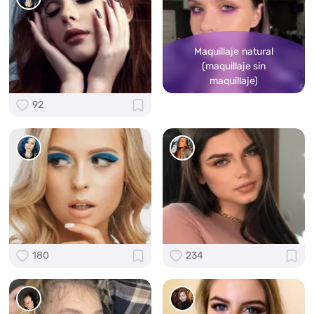
Maquillaje natural
(maquillaje sin
maquillaje)
92
180
234