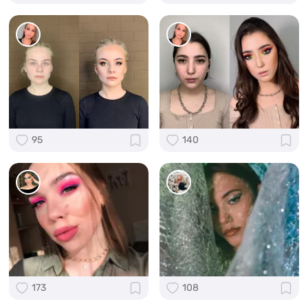
95
140
173
108