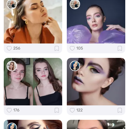
256
105
176
122