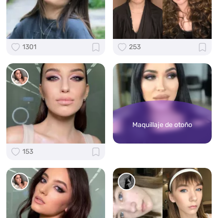
1301
253
Maquillaje de otoño
153