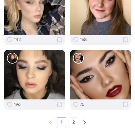
142
168
196
75
1
2