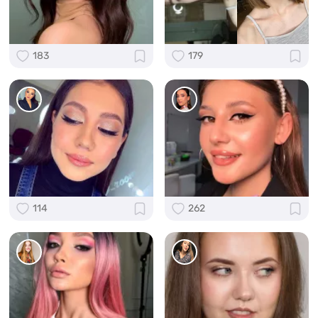
183
179
114
262