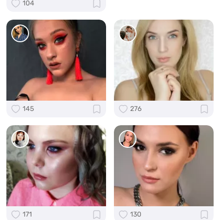
104
145
276
171
130