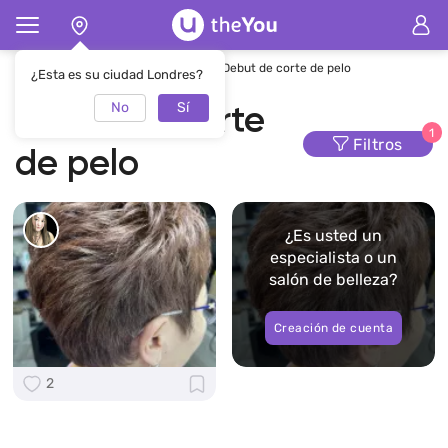
Página de inicio
Cortes de pelo
Debut de corte de pelo
¿Esta es su ciudad Londres?
No
Sí
Debut de corte
1
Filtros
de pelo
¿Es usted un
especialista o un
salón de belleza?
Creación de cuenta
2