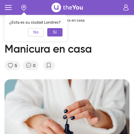
Página de inicio
Revista
Manicura en casa
¿Esta es su ciudad Londres?
No
Sí
26.08.2021
theYou Team
Manicura en casa
5
0