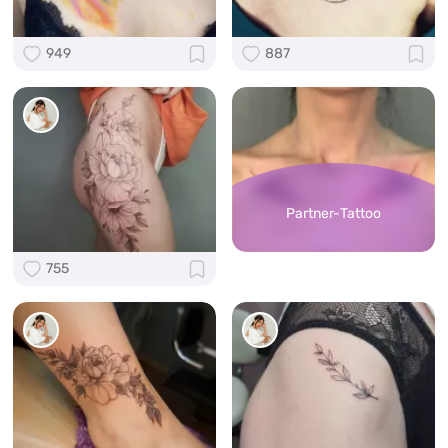
949
887
Partner-Tattoo
755