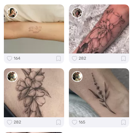
164
282
282
165