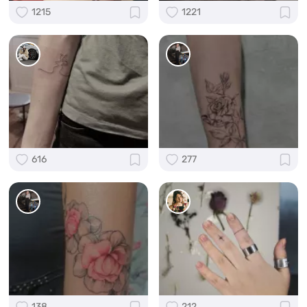
1215
1221
616
277
138
212