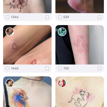
1346
539
1460
750