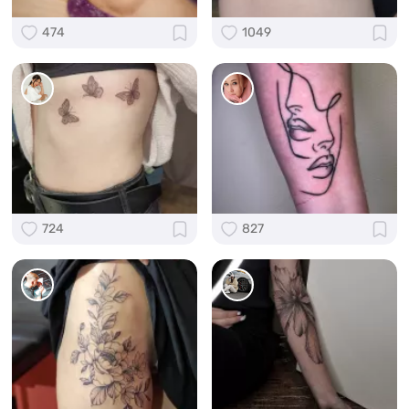
474
1049
724
827