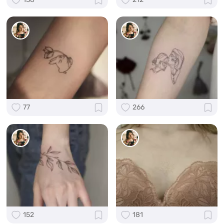
77
266
152
181