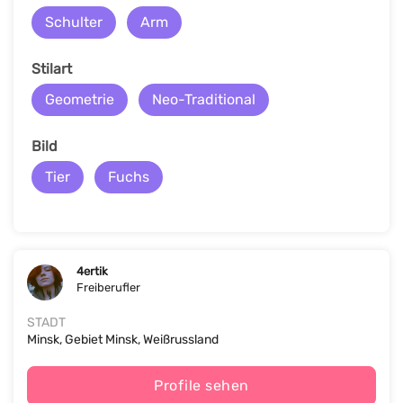
Schulter
Arm
Stilart
Geometrie
Neo-Traditional
Bild
Tier
Fuchs
4ertik
Freiberufler
STADT
Minsk, Gebiet Minsk, Weißrussland
Profile sehen