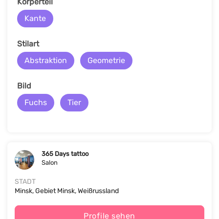
Körperteil
Kante
Stilart
Abstraktion
Geometrie
Bild
Fuchs
Tier
365 Days tattoo
Salon
STADT
Minsk, Gebiet Minsk, Weißrussland
Profile sehen