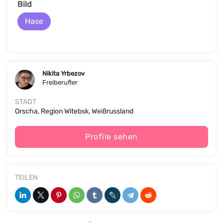
Bild
Hase
Nikita Yrbezov
Freiberufler
STADT
Orscha, Region Witebsk, Weißrussland
Profile sehen
TEILEN