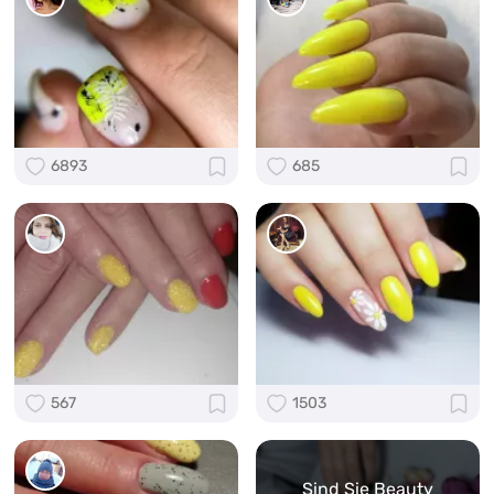
6893
685
567
1503
Sind Sie Beauty