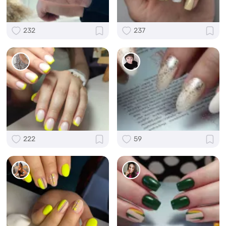
232
237
222
59