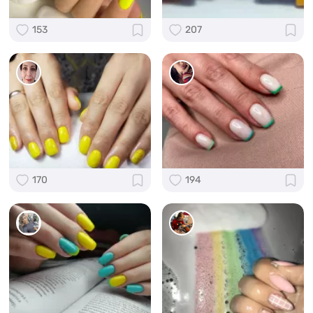
153
207
170
194