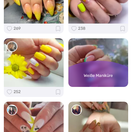
269
238
Weiße Maniküre
252