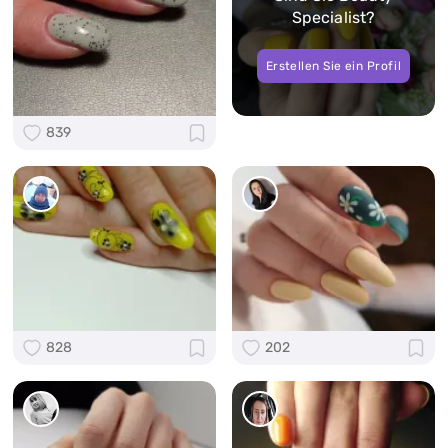
Specialist?
Erstellen Sie ein Profil
839
828
202