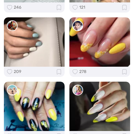
246
121
209
278