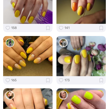
158
141
165
173