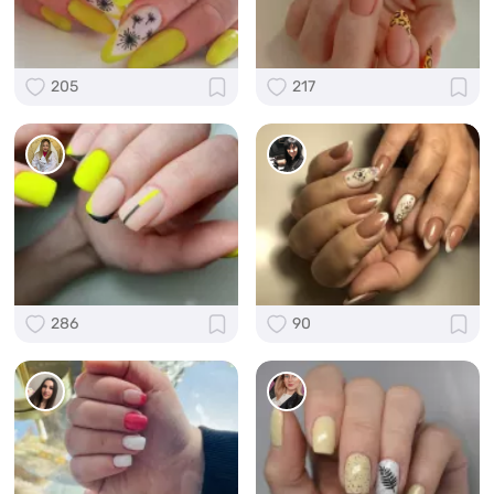
205
217
286
90