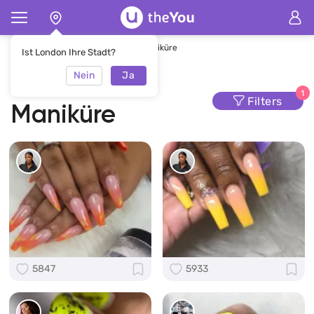
Hauptseite
Maniküre
Gelbe Maniküre
Ist London Ihre Stadt?
Nein
Ja
Gelbe
1
Filters
Maniküre
5847
5933