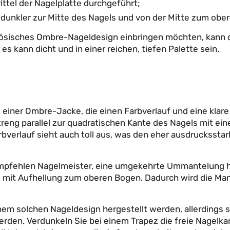
ttel der Nagelplatte durchgeführt;
h dunkler zur Mitte des Nagels und von der Mitte zum ober
nzösisches Ombre-Nageldesign einbringen möchten, kann da
es kann dicht und in einer reichen, tiefen Palette sein.
einer Ombre-Jacke, die einen Farbverlauf und eine klare
streng parallel zur quadratischen Kante des Nagels mit e
bverlauf sieht auch toll aus, was den eher ausdruckssta
empfehlen Nagelmeister, eine umgekehrte Ummantelung he
l mit Aufhellung zum oberen Bogen. Dadurch wird die Man
m solchen Nageldesign hergestellt werden, allerdings sol
den. Verdunkeln Sie bei einem Trapez die freie Nagelkan