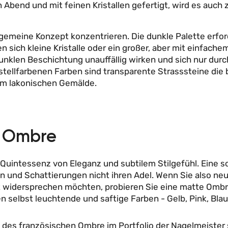
 Abend und mit feinen Kristallen gefertigt, wird es auch z
lgemeine Konzept konzentrieren. Die dunkle Palette erfor
nen sich kleine Kristalle oder ein großer, aber mit einfache
er dunklen Beschichtung unauffällig wirken und sich nur d
stellfarbenen Farben sind transparente Strasssteine ​​die
em lakonischen Gemälde.
s Ombre
Quintessenz von Eleganz und subtilem Stilgefühl. Eine so
en und Schattierungen nicht ihren Adel. Wenn Sie also n
t widersprechen möchten, probieren Sie eine matte Ombr
 selbst leuchtende und saftige Farben - Gelb, Pink, Blau
des französischen Ombre im Portfolio der Nagelmeister s