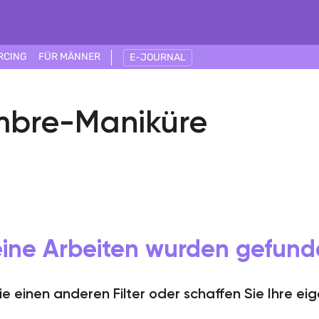
RCING
FÜR MÄNNER
E-JOURNAL
mbre-Maniküre
ine Arbeiten wurden gefun
e einen anderen Filter oder schaffen Sie Ihre eig