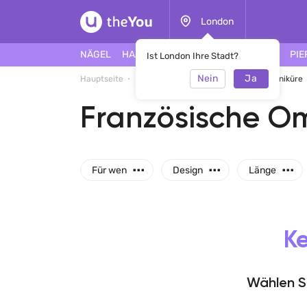
London
NÄGEL
HAARE
GESICHT
TÄTOWIERUNG
PIE
Ist London Ihre Stadt?
Nein
Ja
Hauptseite
Maniküre
Französische Ombre-Maniküre
Französische O
...
...
...
Für wen
Design
Länge
Ke
Wählen Si