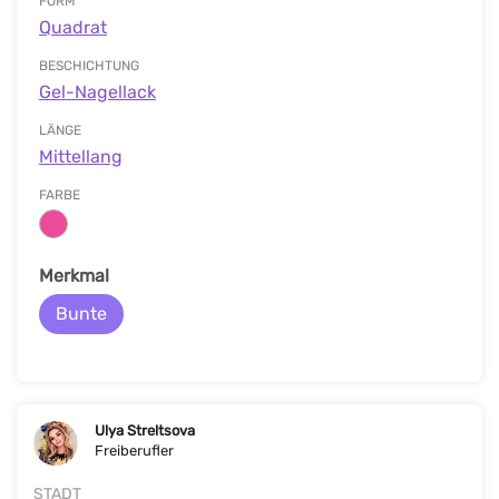
FORM
Quadrat
BESCHICHTUNG
Gel-Nagellack
LÄNGE
Mittellang
FARBE
Merkmal
Bunte
Ulya Streltsova
Freiberufler
STADT