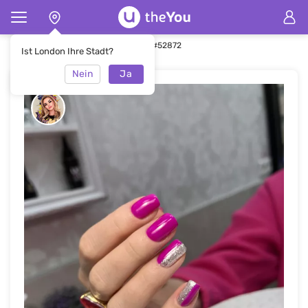
Hauptseite
Maniküre
Maniküre #52872
Ist London Ihre Stadt?
Nein
Ja