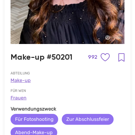
Make-up #50201
992
ABTEILUNG
Make-up
FÜR WEN
Frauen
Verwendungszweck
Für Fotoshooting
Zur Abschlussfeier
Abend-Make-up