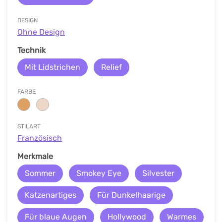
DESIGN
Ohne Design
Technik
Mit Lidstrichen
Relief
FARBE
STILART
Französisch
Merkmale
Sommer
Smokey Eye
Silvester
Katzenartiges
Für Dunkelhaarige
Für blaue Augen
Hollywood
Warmes