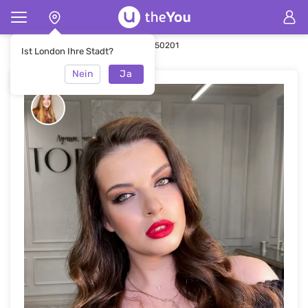
Hauptseite
Make-up
Make-up #50201
Ist London Ihre Stadt?
Nein
Ja