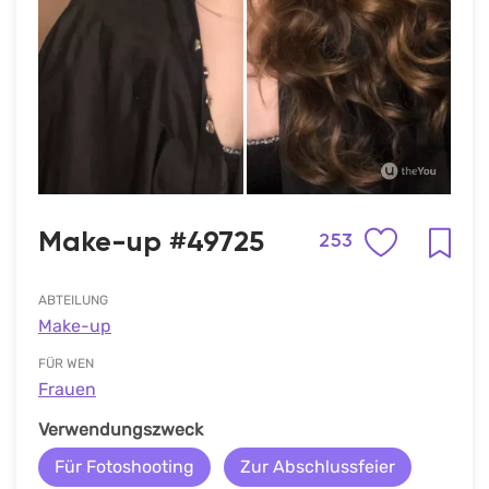
Make-up #49725
253
ABTEILUNG
Make-up
FÜR WEN
Frauen
Verwendungszweck
Für Fotoshooting
Zur Abschlussfeier