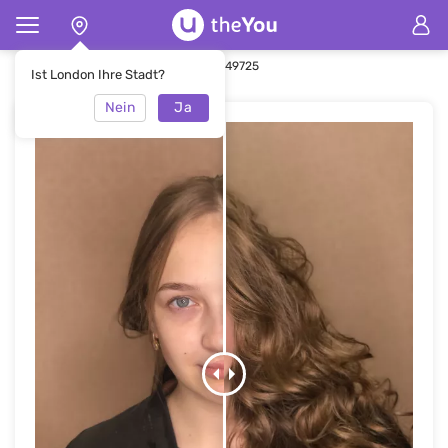
Hauptseite
Make-up
Make-up #49725
Ist London Ihre Stadt?
Nein
Ja