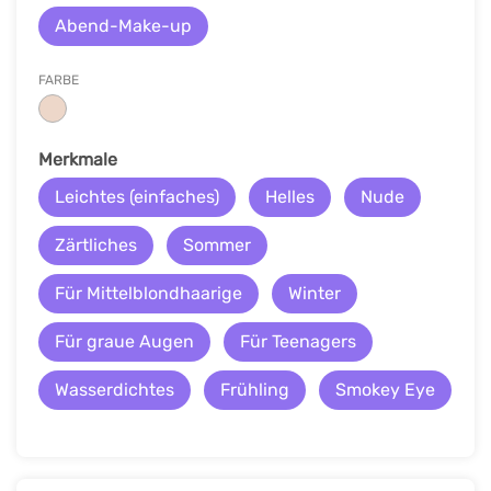
Abend-Make-up
FARBE
Merkmale
Leichtes (einfaches)
Helles
Nude
Zärtliches
Sommer
Für Mittelblondhaarige
Winter
Für graue Augen
Für Teenagers
Wasserdichtes
Frühling
Smokey Eye