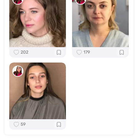
202
179
59