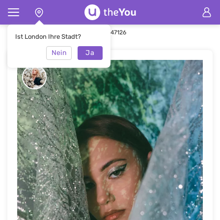
Hauptseite
Make-up
Make-up #47126
Ist London Ihre Stadt?
Nein
Ja