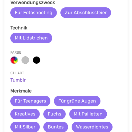
Verwendungszweck
Für Fotoshooting
Zur Abschlussfeier
Technik
Mit Lidstrichen
FARBE
STILART
Tumblr
Merkmale
Für Teenagers
Für grüne Augen
Kreatives
Fuchs
Mit Pailletten
Mit Silber
Buntes
Wasserdichtes