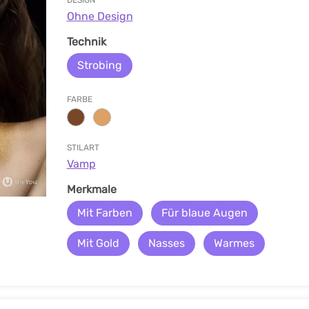
DESIGN
Ohne Design
Technik
Strobing
FARBE
STILART
Vamp
Merkmale
Mit Farben
Für blaue Augen
Mit Gold
Nasses
Warmes