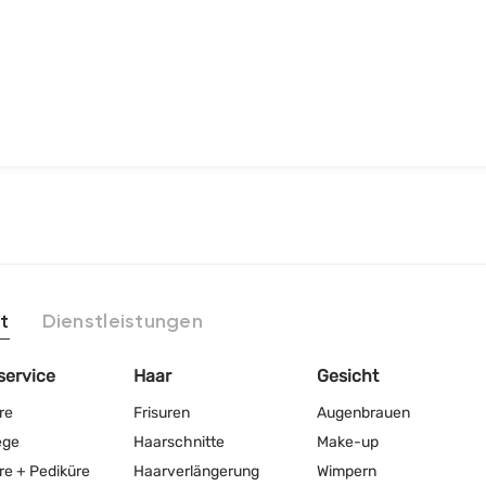
t
Dienstleistungen
service
Haar
Gesicht
re
Frisuren
Augenbrauen
ege
Haarschnitte
Make-up
re + Pediküre
Haarverlängerung
Wimpern