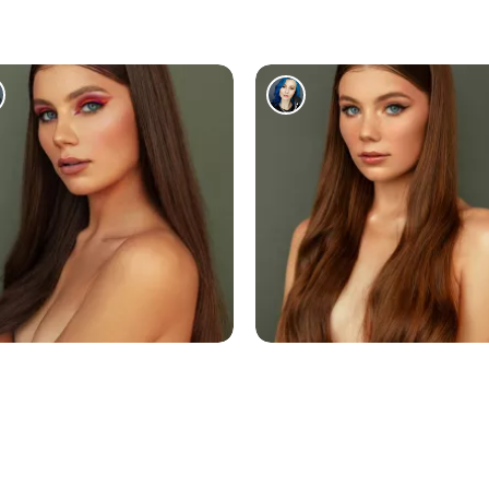
3946
4225