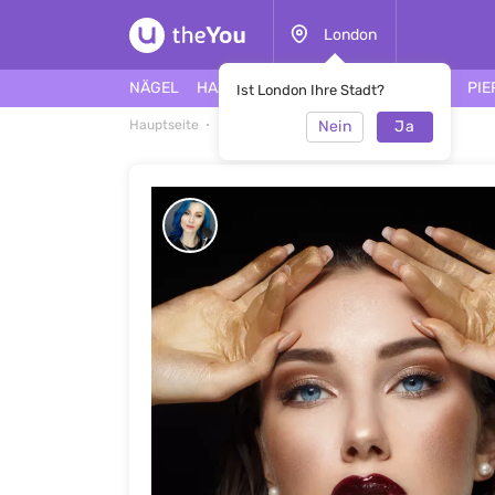
London
NÄGEL
HAARE
GESICHT
TÄTOWIERUNG
PIE
Ist London Ihre Stadt?
Nein
Ja
Hauptseite
Make-up
Make-up #46475