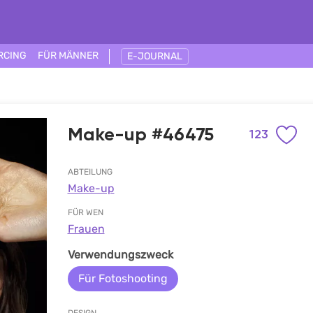
RCING
FÜR MÄNNER
E-JOURNAL
Make-up #46475
123
ABTEILUNG
Make-up
FÜR WEN
Frauen
Verwendungszweck
Für Fotoshooting