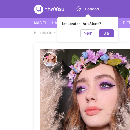
London
NÄGEL
HAARE
GESICHT
TÄTOWIERUNG
PIE
Ist London Ihre Stadt?
Nein
Ja
Hauptseite
Make-up
Make-up #45026