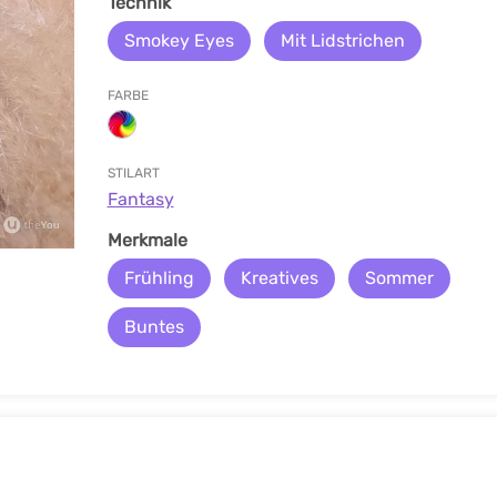
Technik
Smokey Eyes
Mit Lidstrichen
FARBE
STILART
Fantasy
Merkmale
Frühling
Kreatives
Sommer
Buntes