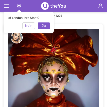
Hauptseite
Make-up
Make-up #44298
Ist London Ihre Stadt?
Nein
Ja