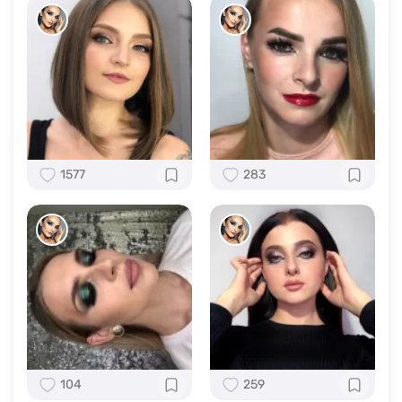
1577
283
104
259