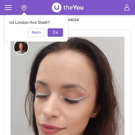
Hauptseite
Make-up
Make-up #44054
Ist London Ihre Stadt?
Nein
Ja