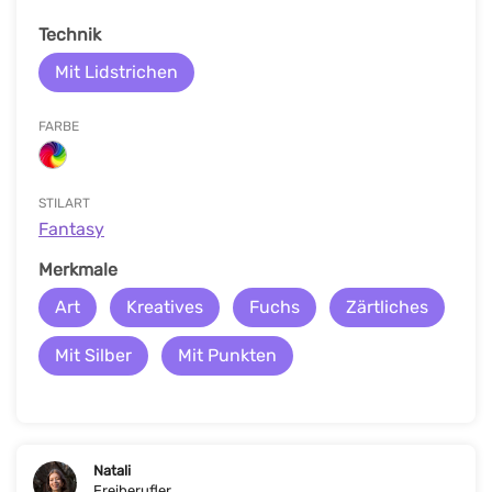
Technik
Mit Lidstrichen
FARBE
STILART
Fantasy
Merkmale
Art
Kreatives
Fuchs
Zärtliches
Mit Silber
Mit Punkten
Natali
Freiberufler