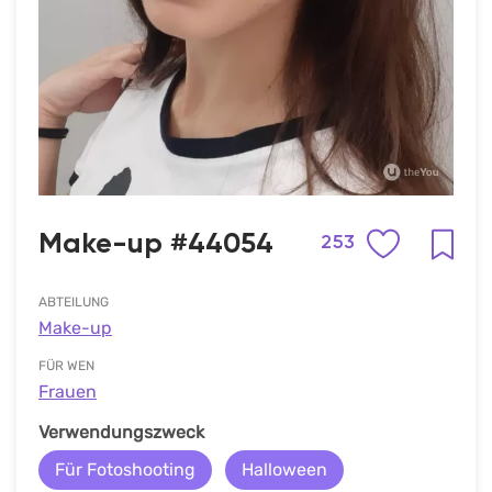
Make-up #44054
253
ABTEILUNG
Make-up
FÜR WEN
Frauen
Verwendungszweck
Für Fotoshooting
Halloween