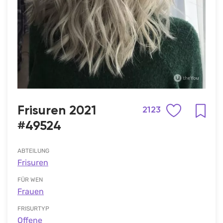
Frisuren 2021
2123
#49524
ABTEILUNG
Frisuren
FÜR WEN
Frauen
FRISURTYP
Offene