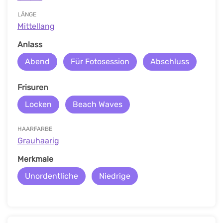
LÄNGE
Mittellang
Anlass
Abend
Für Fotosession
Abschluss
Frisuren
Locken
Beach Waves
HAARFARBE
Grauhaarig
Merkmale
Unordentliche
Niedrige