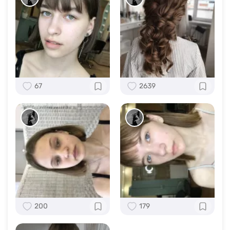
67
2639
200
179