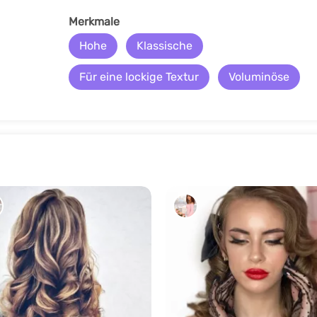
Merkmale
Hohe
Klassische
Für eine lockige Textur
Voluminöse