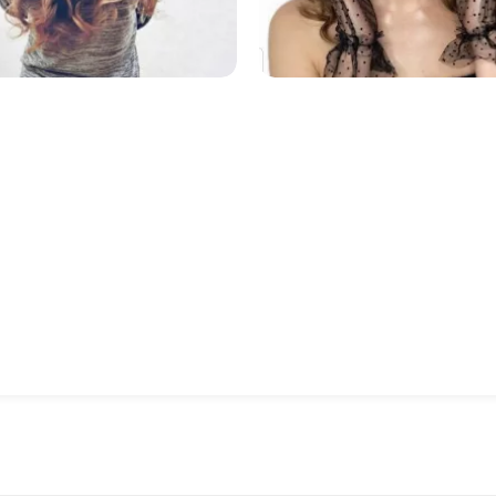
1356
143