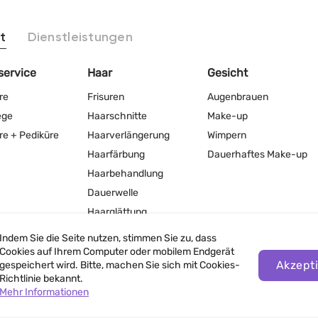
t
Dienstleistungen
service
Haar
Gesicht
re
Frisuren
Augenbrauen
ege
Haarschnitte
Make-up
re + Pediküre
Haarverlängerung
Wimpern
Haarfärbung
Dauerhaftes Make-up
Haarbehandlung
Dauerwelle
Haarglättung
Indem Sie die Seite nutzen, stimmen Sie zu, dass
Cookies auf Ihrem Computer oder mobilem Endgerät
Akzept
gespeichert wird. Bitte, machen Sie sich mit Cookies-
Richtlinie bekannt.
Mehr Informationen
Nutzungsbedingungen der Website