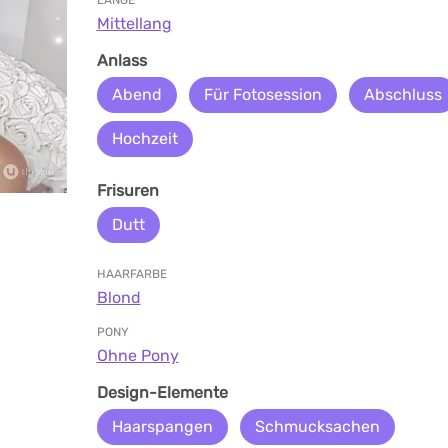
LÄNGE
Mittellang
Anlass
Abend
Für Fotosession
Abschluss
Hochzeit
Frisuren
Dutt
HAARFARBE
Blond
PONY
Ohne Pony
Design-Elemente
Haarspangen
Schmucksachen