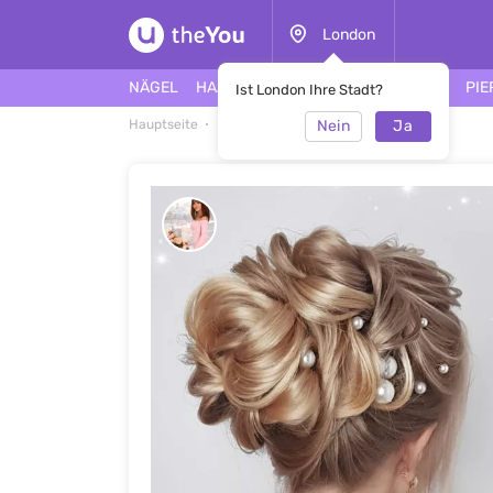
London
NÄGEL
HAARE
GESICHT
TÄTOWIERUNG
PIE
Ist London Ihre Stadt?
Nein
Ja
Hauptseite
Frisuren
Frisuren 2021 #47767