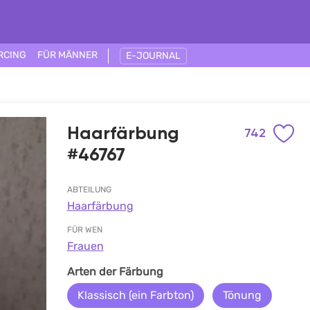
RCING
FÜR MÄNNER
E-JOURNAL
Haarfärbung
742
#46767
ABTEILUNG
Haarfärbung
FÜR WEN
Frauen
Arten der Färbung
Klassisch (ein Farbton)
Tönung