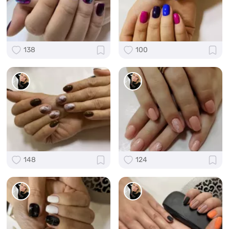
138
100
148
124