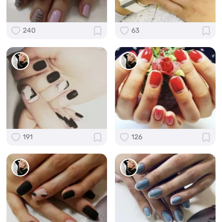
240
63
191
126