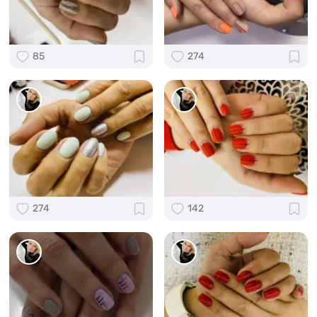
85
274
274
142