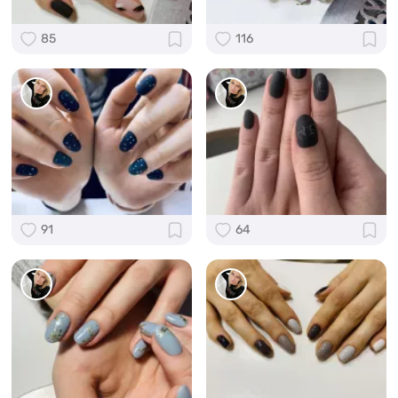
85
116
91
64