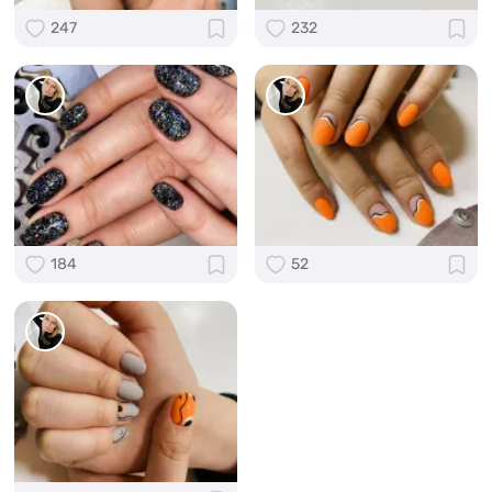
247
232
184
52