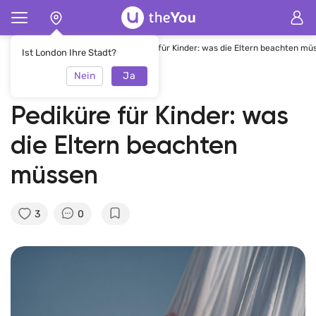
Hauptseite
E-Journal
Pediküre für Kinder: was die Eltern beachten mü
Ist London Ihre Stadt?
Nein
Ja
30.12.2021
theYou Team
Pediküre für Kinder: was
die Eltern beachten
müssen
3
0