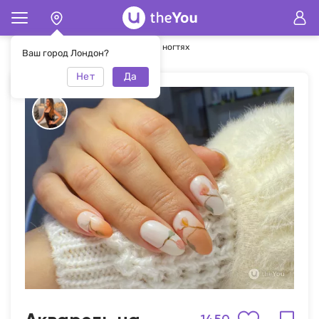
Главная
Маникюр
Акварель на ногтях
Ваш город Лондон?
Нет
Да