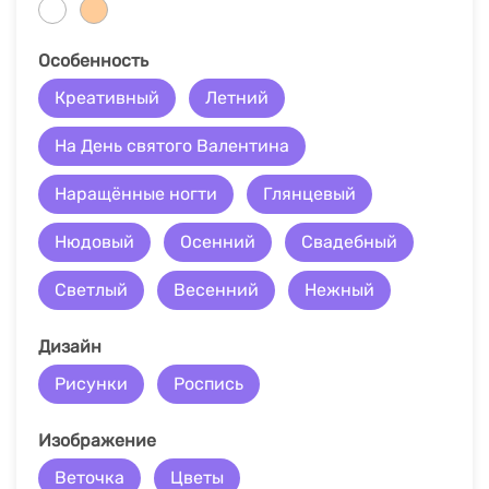
Особенность
Креативный
Летний
На День святого Валентина
Наращённые ногти
Глянцевый
Нюдовый
Осенний
Свадебный
Светлый
Весенний
Нежный
Дизайн
Рисунки
Роспись
Изображение
Веточка
Цветы