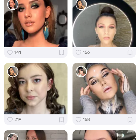
141
156
219
158