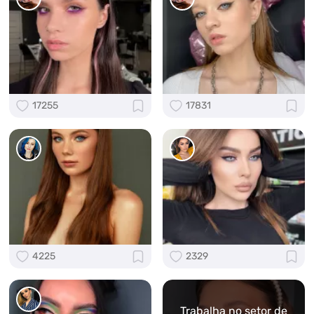
17255
17831
4225
2329
Trabalha no setor de