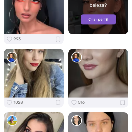
beleza?
Criar perfil
993
1028
516