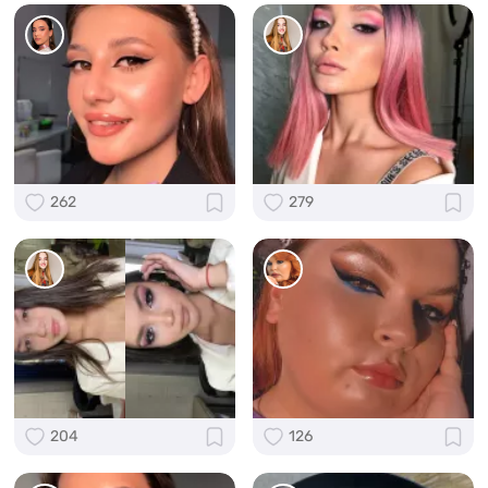
262
279
204
126