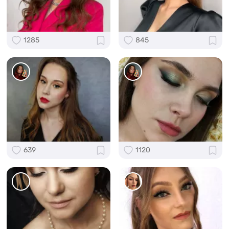
1285
845
639
1120