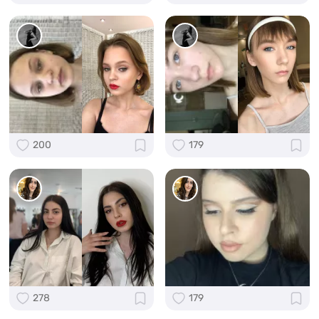
200
179
278
179