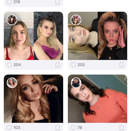
218
204
205
103
78