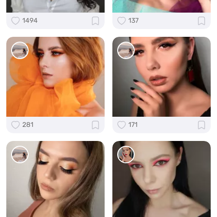
1494
137
281
171