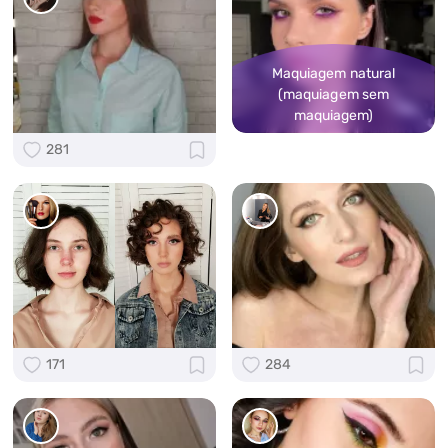
Maquiagem natural
(maquiagem sem
maquiagem)
281
171
284