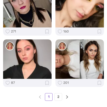
271
160
87
201
1
2