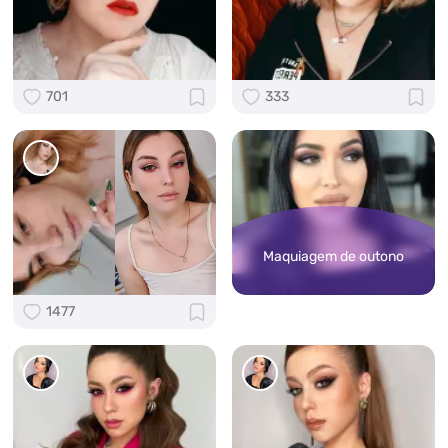
701
333
Maquiagem de outono
1477