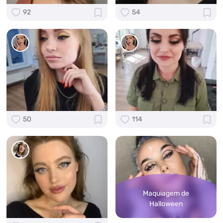
92
54
50
114
Maquiagem de
Halloween