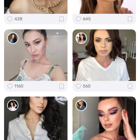
428
645
1160
560