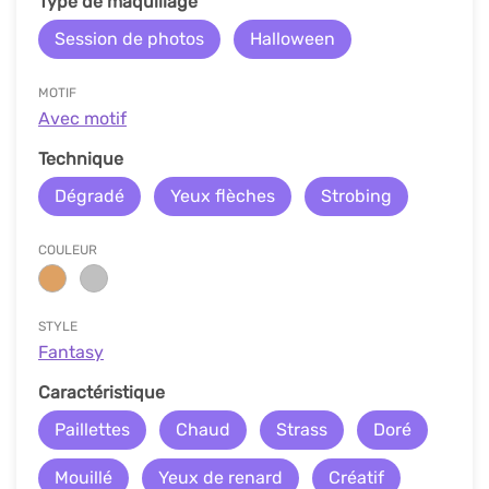
Type de maquillage
Session de photos
Halloween
MOTIF
Avec motif
Technique
Dégradé
Yeux flèches
Strobing
COULEUR
STYLE
Fantasy
Caractéristique
Paillettes
Chaud
Strass
Doré
Mouillé
Yeux de renard
Créatif