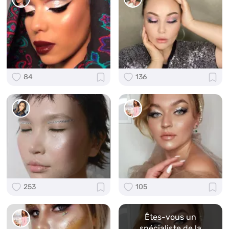
84
136
253
105
Êtes-vous un
spécialiste de la