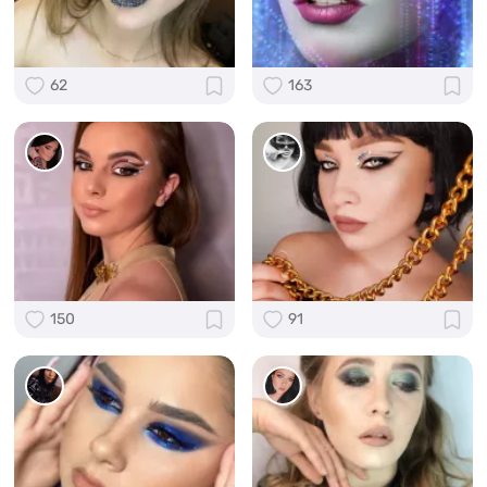
62
163
150
91