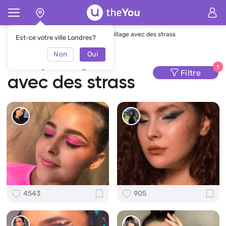
Page d'accueil
Maquillage
Maquillage avec des strass
Est-ce votre ville Londres?
Non
Oui
Maquillage
1
Filtre
avec des strass
4543
905