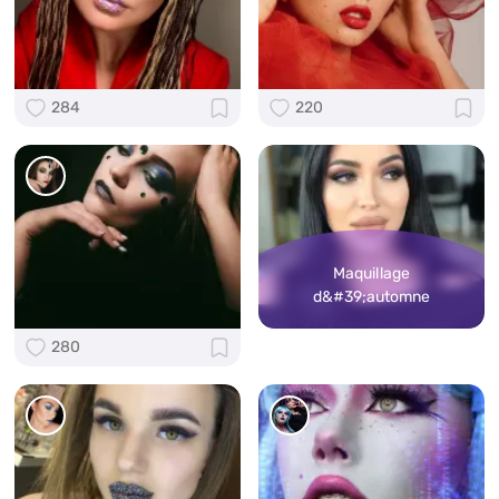
284
220
Maquillage
d&#39;automne
280