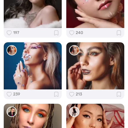
197
240
239
213