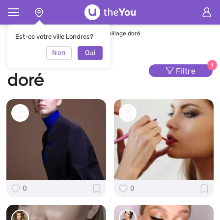
Page d'accueil
Maquillage
maquillage doré
Est-ce votre ville Londres?
Non
Oui
maquillage
1
Filtre
doré
0
0