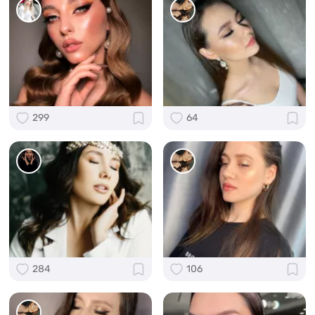
299
64
284
106