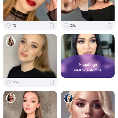
72
236
Maquillage
d&#39;automne
254