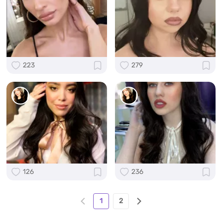
223
279
126
236
1
2