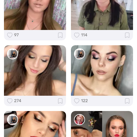
97
114
274
122