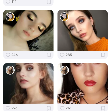
114
246
285
296
216