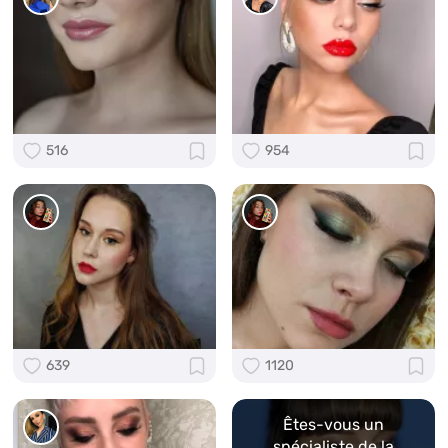
516
954
639
1120
Êtes-vous un
spécialiste de la