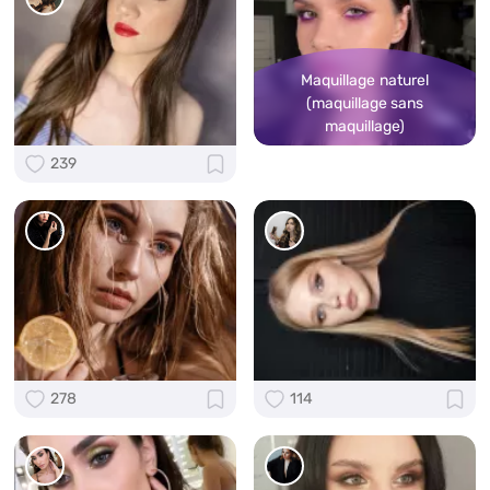
Maquillage naturel
(maquillage sans
maquillage)
239
278
114