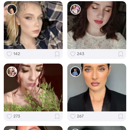
142
243
273
267