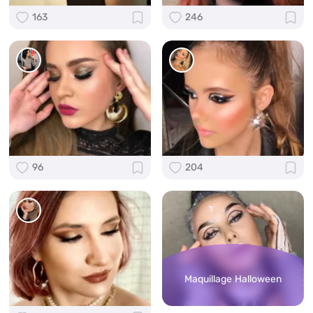
163
246
96
204
Maquillage Halloween