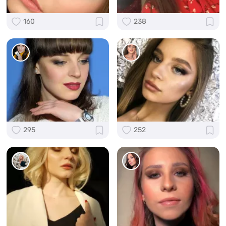
160
238
295
252