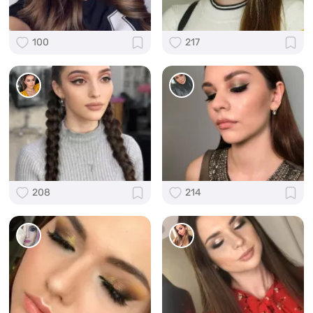
100
217
208
214