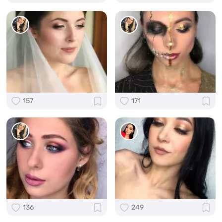
157
171
136
249