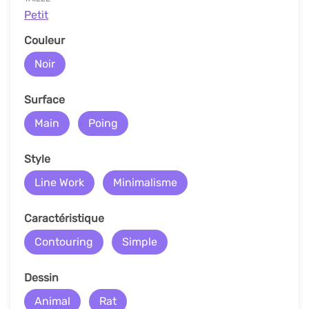
Petit
Couleur
Noir
Surface
Main
Poing
Style
Line Work
Minimalisme
Caractéristique
Contouring
Simple
Dessin
Animal
Rat