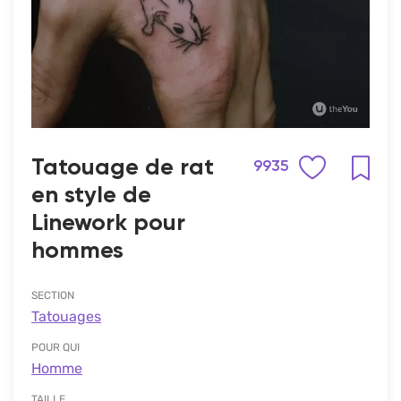
Tatouage de rat
9935
en style de
Linework pour
hommes
SECTION
Tatouages
POUR QUI
Homme
TAILLE