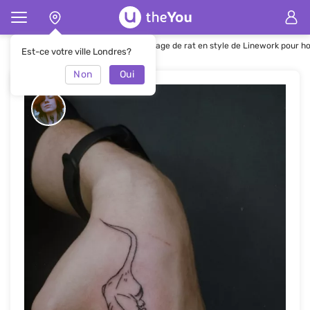
Page d'accueil
Tatouages
Tatouage de rat en style de Linework pour 
Est-ce votre ville Londres?
Non
Oui