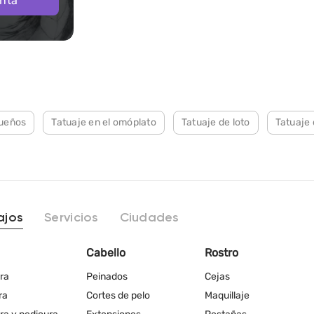
nta
sueños
Tatuaje en el omóplato
Tatuaje de loto
Tatuaje 
ajos
Servicios
Ciudades
Cabello
Rostro
ra
Peinados
Cejas
ra
Cortes de pelo
Maquillaje