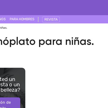
NGS
PARA HOMBRES
REVISTA
niñas.
móplato para niñas.
ted un
ista o un
 belleza?
ión de