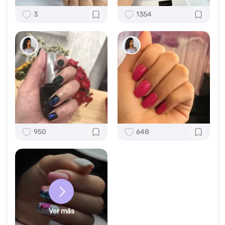
3
1354
950
648
Ver más