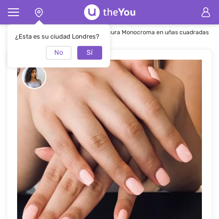
Página de inicio
Manicura
Manicura Monocroma en uñas cuadradas
¿Esta es su ciudad Londres?
No
Sí