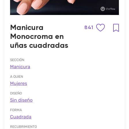
Manicura
841
Monocroma en
uñas cuadradas
SECCIÓN
Manicura
A QUIEN
Mujeres
DISEÑO
Sin diseño
FORMA
Cuadrada
RECUBRIMIENTO