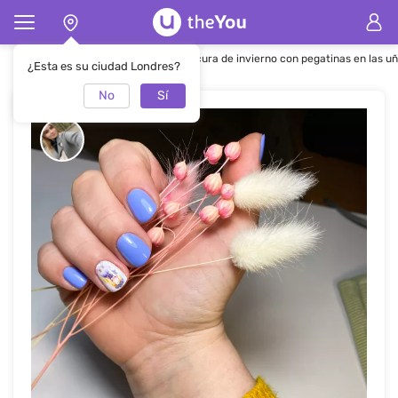
Página de inicio
Manicura
Manicura de invierno con pegatinas en las u
¿Esta es su ciudad Londres?
No
Sí