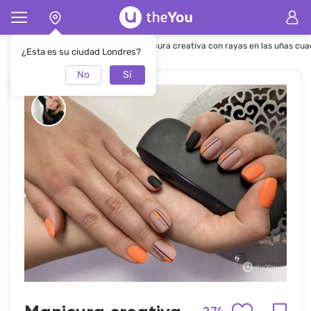
Página de inicio
Manicura
Manicura creativa con rayas en las uñas cu
¿Esta es su ciudad Londres?
No
Sí