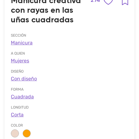
Manicura creativa
274
con rayas en las
uñas cuadradas
SECCIÓN
Manicura
A QUIEN
Mujeres
DISEÑO
Con diseño
FORMA
Cuadrada
LONGITUD
Corta
COLOR