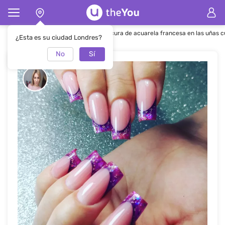
Página de inicio
Manicura
Manicura de acuarela francesa en las uñas 
¿Esta es su ciudad Londres?
No
Sí