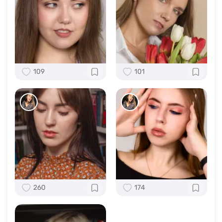
109
101
260
174