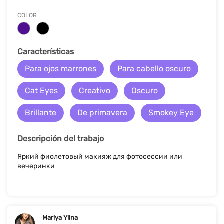
COLOR
Características
Para ojos marrones
Para cabello oscuro
Cat Eyes
Creativo
Oscuro
Brillante
De primavera
Smokey Eye
Descripción del trabajo
Яркий фиолетовый макияж для фотосессии или
вечеринки
Mariya Ylina