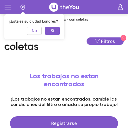
Página de inicio
Peinados
Mohawk con coletas
¿Esta es su ciudad Londres?
No
Sí
Mohawk con
2
Filtros
coletas
Los trabajos no estan
encontrados
¡Los trabajos no estan encontrados, cambie las
condiciones del filtro o añada su propio trabajo!
Registrarse