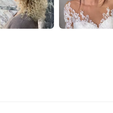
977
108