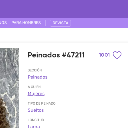
NGS
PARA HOMBRES
REVISTA
Peinados #47211
1001
SECCIÓN
Peinados
A QUIEN
Mujeres
TIPO DE PEINADO
Sueltos
LONGITUD
Larga