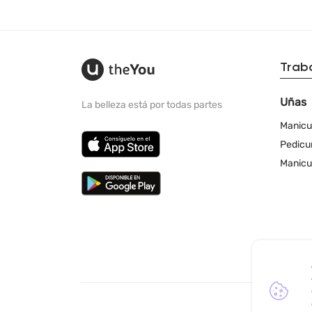
Trab
Uñas
La belleza está por todas partes
Manicu
Pedicu
Manicu