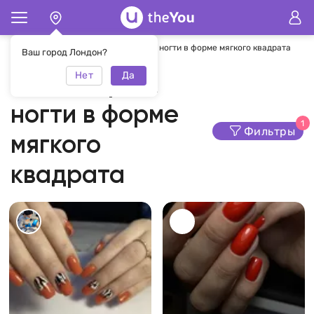
Главная
Маникюр
Маникюр на ногти в форме мягкого квадрата
Ваш город Лондон?
Нет
Да
Маникюр на
ногти в форме
1
Фильтры
мягкого
квадрата