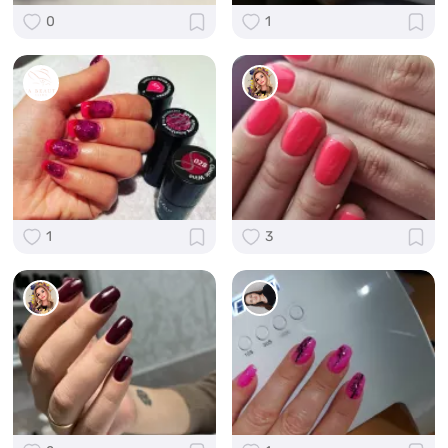
0
1
1
3