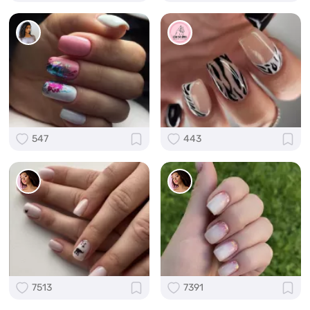
547
443
7513
7391