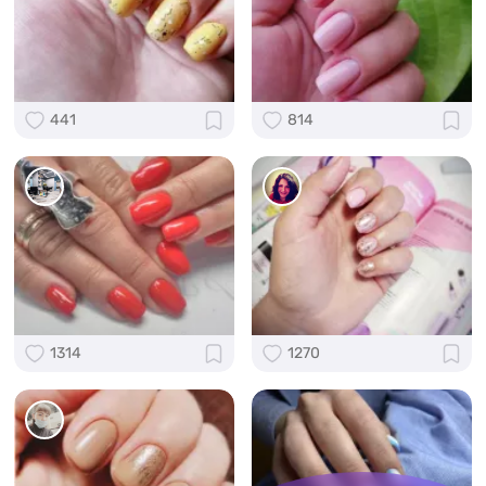
441
814
1314
1270