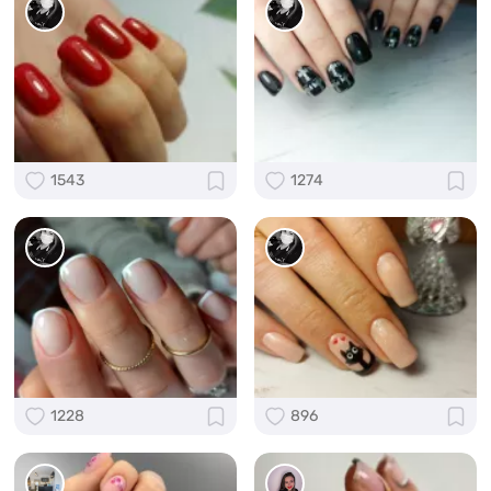
1543
1274
1228
896