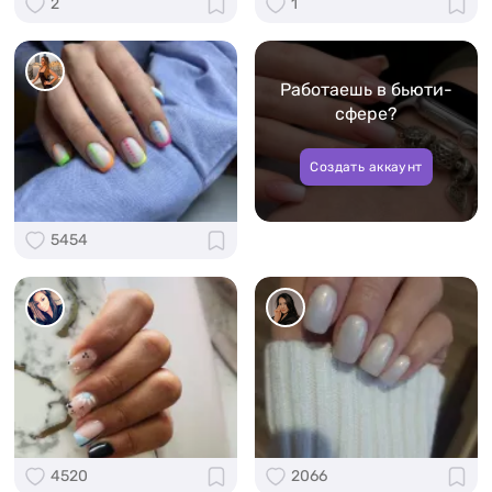
2
1
Работаешь в бьюти-
сфере?
Создать аккаунт
5454
4520
2066