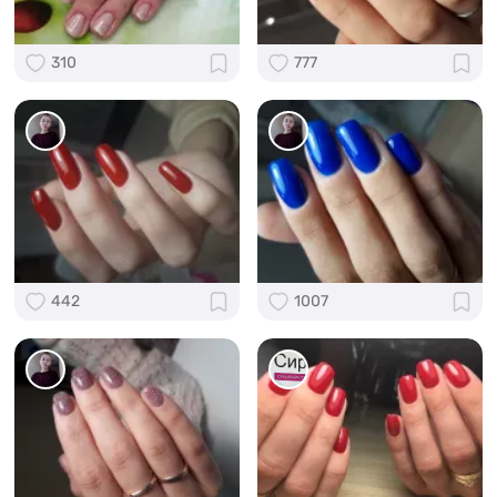
310
777
442
1007