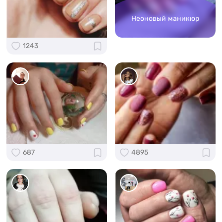
Неоновый маникюр
1243
687
4895