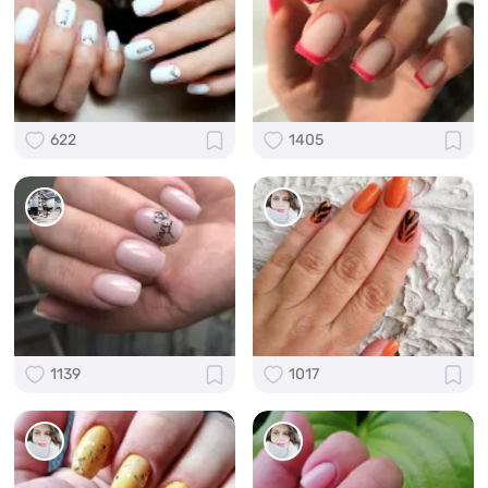
622
1405
1139
1017