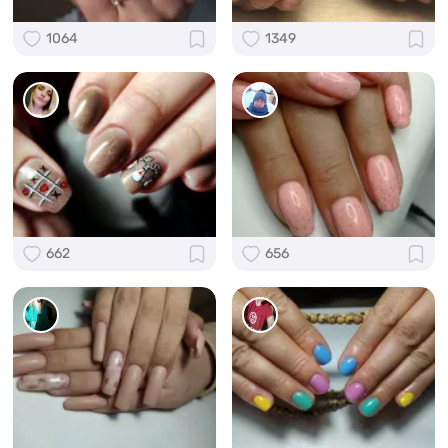
1064
1349
662
656