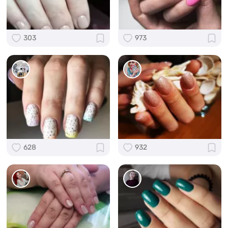
303
973
628
932