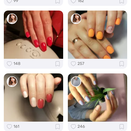
99
162
148
257
161
246